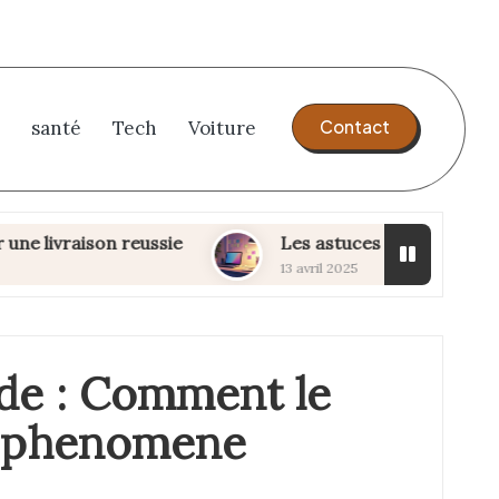
Contact
santé
Tech
Voiture
son reussie
Les astuces de Clara : Comment capt
13 avril 2025
rde : Comment le
n phenomene