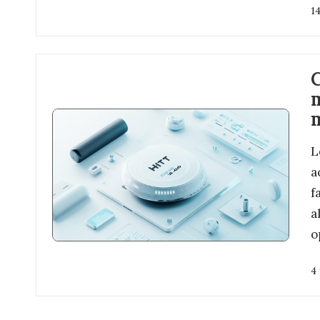
14
C
m
L
a
f
a
o
4 