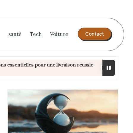
Contact
santé
Tech
Voiture
tielles pour une livraison reussie
Les astuces 
13 avril 2025